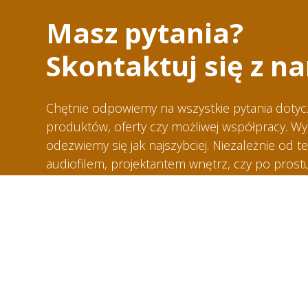
Masz pytania?
Skontaktuj się z na
Chętnie odpowiemy na wszystkie pytania doty
produktów, oferty czy możliwej współpracy. Wyp
odezwiemy się jak najszybciej. Niezależnie od te
audiofilem, projektantem wnętrz, czy po prost
tu, aby pomóc. Twoja wiadomość jest dla nas wa
odpowiedniej osoby.
jacek@closeracoustics.com
+48 602 717 444
Opolska 22/206B, 40-084 Katowice, Poland