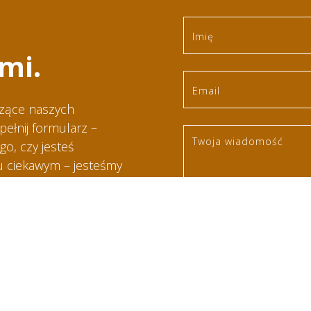
mi.
czące naszych
ełnij formularz –
go, czy jesteś
u ciekawym – jesteśmy
żna i trafi do
Akceptuję
Warunki