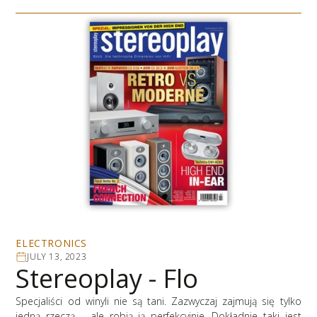
ELECTRONICS
JULY 13, 2023
Stereoplay - Flo
Specjaliści od winyli nie są tani. Zazwyczaj zajmują się tylko
jedną rzeczą – ale robią ją perfekcyjnie. Dokładnie taki jest